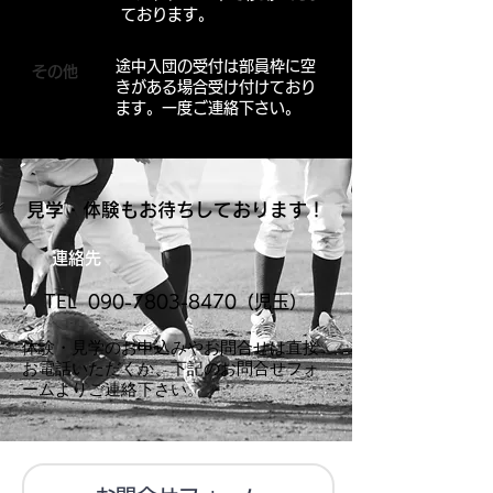
ております。
途中入団の受付は部員枠に空
その他
きがある場合受け付けており
ます。一度ご連絡下さい。
見学・体験もお待ちしております！
連絡先
TEL
090-7803-8470
（児玉）
​体験・見学のお申込みやお問合せは直接
お電話いただくか、下記のお問合せフォ
ームよりご連絡下さい。