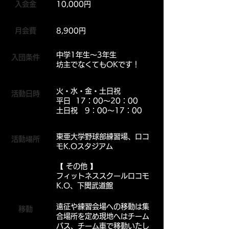
入会金
10,000円
月会費
8,900円
中学1年生～3年生
入団条件
​坊主でなくてもOKです！
火・水・金・土日祝
活動日時
平日 17：00～20：00
土日祝 9：00～17：00
東亜大学野球部練習場、ロコ
活動場所
モK.Oスタジアム
【 その他 】
フィットネススクールロコモ
K.O、下関武道館
遠征や練習会場への移動は集
移動
合場所を定め現地へはチーム
バス、チーム車で移動いたし