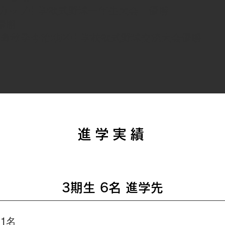
Oカップ中学軟式野球一年生大会 優勝
優勝
争奪秋季今治地区中学校軟式野球交流大会優勝
進学実績
3期生 6名 進学先
1名