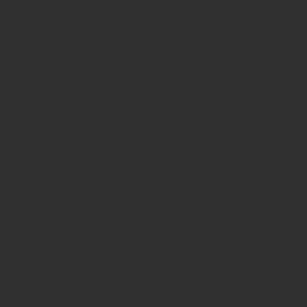
第15回 北九州親
第17回 全日本少
第16回近畿⼤学旗
第３回ロコモK.O
コントレイルリーグ
第41回全日本少年
第一回 柴原カッ