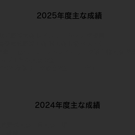
2025年度主な成績
善軟式野球大会 レインボーカップ 準優勝
年春季軟式野球大会 県大会出場 ベスト8
争奪・九州U-15コントレイルリーグ選⼿権⼤会 準
カップ１年生大会 3
位
2025秋季リーグ総合2位（1・2年）
2024年度主な成績
軟式野球大会 県大会出場
プ 優勝