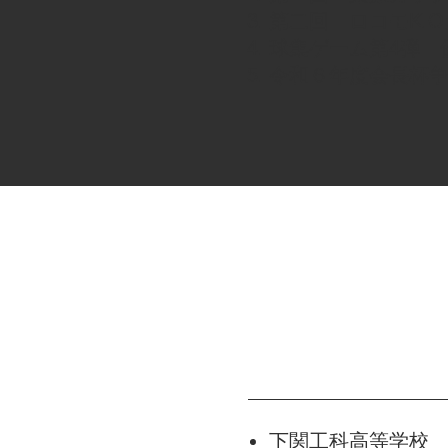
第二回 ロコモK.
​球集ゲーム第4弾 
令和６年度会長杯
下関工科高等学校 